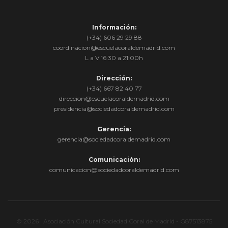
Información:
(+34) 606 29 29 88
coordinacion@escuelacoraldemadrid.com
L a V 16:30 a 21:00h
Dirección:
(+34) 667 82 40 77
direccion@escuelacoraldemadrid.com
presidencia@sociedadcoraldemadrid.com
Gerencia:
gerencia@sociedadcoraldemadrid.com
Comunicación:
comunicacion@sociedadcoraldemadrid.com
© 2026 · Asociación Cultural Sociedad Coral de Madrid - G87513875