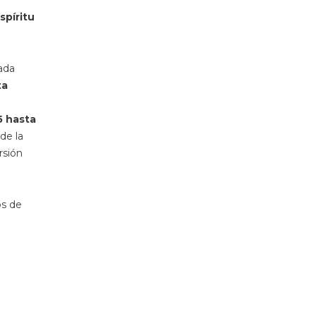
spíritu
ada
ta
5 hasta
de la
rsión
os de