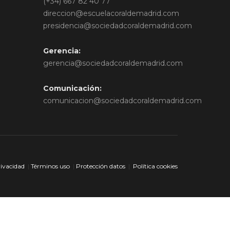
(+34) 667 82 40 77
direccion@escuelacoraldemadrid.com
presidencia@sociedadcoraldemadrid.com
Gerencia:
gerencia@sociedadcoraldemadrid.com
Comunicación:
comunicacion@sociedadcoraldemadrid.com
rivacidad
|
Términos uso
|
Protección datos
|
Política cookies