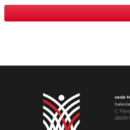
sede M
Salesi
C. Fran
28039 