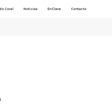
o Coral
Noticias
EnClave
Contacto
l