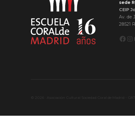
sede R
CEIP J
Av. de 
28521 R
Fac
In
© 2026 · Asociación Cultural Sociedad Coral de Madrid - G8