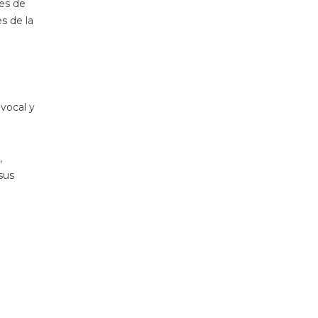
des de
es de la
vocal y
,
sus