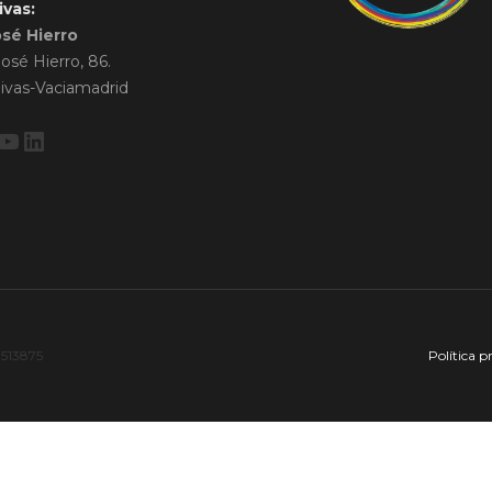
ivas:
osé Hierro
José Hierro, 86.
ivas-Vaciamadrid
ebook
stagram
YouTube
LinkedIn
7513875
Política p