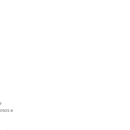
e
iosos a