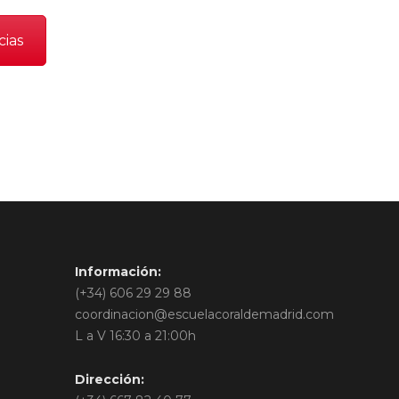
cias
Información:
(+34) 606 29 29 88
coordinacion@escuelacoraldemadrid.com
L a V 16:30 a 21:00h
Dirección: