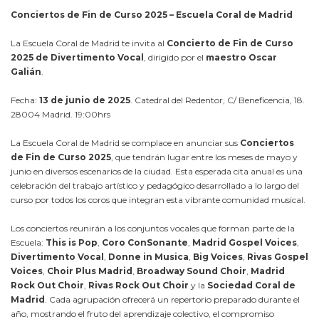
Conciertos
de
Fin
de
Curso
2025 –
Escuela
Coral
de
Madrid
La Escuela Coral de Madrid te invita al
Concierto de Fin de Curso
2025 de Divertimento Vocal
, dirigido por el
maestro Oscar
Galián
.
Fecha:
13 de junio de 2025
. Catedral del Redentor, C/ Beneficencia, 18.
28004 Madrid. 19:00hrs
La
Escuela
Coral
de
Madrid
se
complace
en
anunciar
sus
Conciertos
de
Fin
de
Curso
2025
,
que
tendrán
lugar
entre
los
meses
de
mayo
y
junio
en
diversos
escenarios
de
la
ciudad.
Esta
esperada
cita
anual
es
una
celebración
del
trabajo
artístico
y
pedagógico
desarrollado
a
lo
largo
del
curso
por
todos
los
coros
que
integran
esta
vibrante
comunidad
musical.
Los
conciertos
reunirán
a
los
conjuntos
vocales
que
forman
parte
de
la
Escuela:
This
is
Pop
,
Coro
ConSonante
,
Madrid
Gospel
Voices
,
Divertimento
Vocal
,
Donne
in
Musica
,
Big
Voices
,
Rivas
Gospel
Voices
,
Choir
Plus
Madrid
,
Broadway
Sound
Choir
,
Madrid
Rock
Out
Choir
,
Rivas
Rock
Out
Choir
y
la
Sociedad
Coral
de
Madrid
.
Cada
agrupación
ofrecerá
un
repertorio
preparado
durante
el
año,
mostrando
el
fruto
del
aprendizaje
colectivo,
el
compromiso