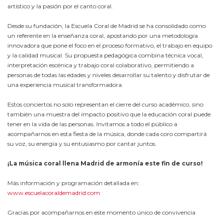
artístico
y
la
pasión
por
el
canto
coral.
Desde
su
fundación,
la
Escuela
Coral
de
Madrid
se
ha
consolidado
como
un
referente
en
la
enseñanza
coral,
apostando
por
una
metodología
innovadora
que
pone
el
foco
en
el
proceso
formativo,
el
trabajo
en
equipo
y
la
calidad
musical.
Su
propuesta
pedagógica
combina
técnica
vocal,
interpretación
escénica
y
trabajo
coral
colaborativo,
permitiendo
a
personas
de
todas
las
edades
y
niveles
desarrollar
su
talento
y
disfrutar
de
una
experiencia
musical
transformadora.
Estos
conciertos
no
solo
representan
el
cierre
del
curso
académico,
sino
también
una
muestra
del
impacto
positivo
que
la
educación
coral
puede
tener
en
la
vida
de
las
personas.
Invitamos
a
todo
el
público
a
acompañarnos
en
esta
fiesta
de
la
música,
donde
cada
coro
compartirá
su
voz,
su
energía
y
su
entusiasmo
por
cantar
juntos.
¡
La
música
coral
llena
Madrid
de
armonía
este
fin
de
curso!
Más
información
y
programación
detallada
en:
www.
escuelacoraldemadrid.
com
Gracias por acompañarnos en este momento único de convivencia