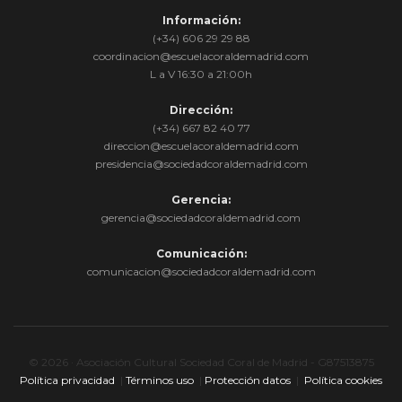
Información:
(+34) 606 29 29 88
coordinacion@escuelacoraldemadrid.com
L a V 16:30 a 21:00h
Dirección:
(+34) 667 82 40 77
direccion@escuelacoraldemadrid.com
presidencia@sociedadcoraldemadrid.com
Gerencia:
gerencia@sociedadcoraldemadrid.com
Comunicación:
comunicacion@sociedadcoraldemadrid.com
© 2026 · Asociación Cultural Sociedad Coral de Madrid - G87513875
Política privacidad
|
Términos uso
|
Protección datos
|
Política cookies