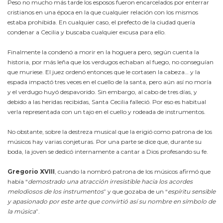
Peso no mucho más tarde los esposos fueron encarcelados por enterrar
cristianos en una época en la que cualquier relación con los mismos
estaba prohibida. En cualquier caso, el prefecto de la ciudad quería
condenar a Cecilia y buscaba cualquier excusa para ello.
Finalmente la condenó a morir en la hoguera pero, según cuenta la
historia, por más leña que los verdugos echaban al fuego, no conseguían
que muriese. El juez ordenó entonces que le cortasen la cabeza… y la
espada impactó tres veces en el cuello de la santa, pero aún así no moría
y el verdugo huyó despavorido. Sin embargo, al cabo de tres días, y
debido a las heridas recibidas, Santa Cecilia falleció. Por eso es habitual
verla representada con un tajo en el cuello y rodeada de instrumentos.
No obstante, sobre la destreza musical que la erigió como patrona de los
músicos hay varias conjeturas. Por una parte se dice que, durante su
boda, la joven se dedicó internamente a cantar a Dios profesando su fe.
Gregorio XVIII
, cuando la nombró patrona de los músicos afirmó que
había “
demostrado una atracción irresistible hacia los acordes
melodiosos de los instrumentos
” y que gozaba de un “
espíritu sensible
y apasionado por este arte que convirtió así su nombre en símbolo de
la música
”.