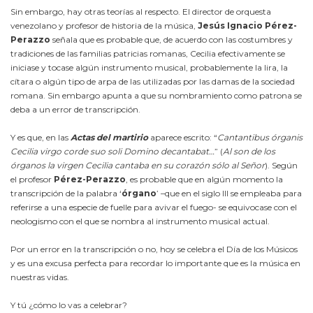
Sin embargo, hay otras teorías al respecto. El director de orquesta
venezolano y profesor de historia de la música,
Jesús Ignacio Pérez-
Perazzo
señala que es probable que, de acuerdo con las costumbres y
tradiciones de las familias patricias romanas, Cecilia efectivamente se
iniciase y tocase algún instrumento musical, probablemente la lira, la
cítara o algún tipo de arpa de las utilizadas por las damas de la sociedad
romana. Sin embargo apunta a que su nombramiento como patrona se
deba a un error de transcripción.
Y es que, en las
Actas del martirio
aparece escrito: “
Cantantibus órganis
Cecilia virgo corde suo soli Domino decantabat…
” (
Al son de los
órganos la virgen Cecilia cantaba en su corazón sólo al Señor
). Según
el profesor
Pérez-Perazzo
, es probable que en algún momento la
transcripción de la palabra ‘
órgano
’ –que en el siglo III se empleaba para
referirse a una especie de fuelle para avivar el fuego- se equivocase con el
neologismo con el que se nombra al instrumento musical actual.
Por un error en la transcripción o no, hoy se celebra el Día de los Músicos
y es una excusa perfecta para recordar lo importante que es la música en
nuestras vidas.
Y tú ¿cómo lo vas a celebrar?