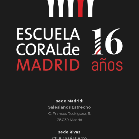
sede Madrid:
Salesianos Estrecho
C. Francos Rodríguez, 5.
28039 Madrid
sede Rivas:
CEIP José Hierro