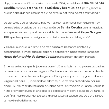
Hoy, como cada 22 de noviembre desde 1594, se celebra el
día de Santa
Cecilia
como
Patrona de la Música y los Músicos
pero ¿sabes a
qué se debe que sea esta santa y no otra la patrona de esta festividad?
Lo cierto es que al respecto hay varias teorías e históricamente no hay
demasiadas pruebas de la vinculación de
Santa Cecilia
con la música,
aunque está claro que el responsable de que así sea es el
Papa Gregorio
XIII
, que fue quien la designo como tal a mediados del siglo XVI.
Y es que, aunque la historia de esta santa es bastante confusa y
desconocida, a mediados del siglo V aparecieron unos textos llamados
Actas del martirio de Santa Cecilia
que parecen determinantes.
En ellos se indica que la joven se convirtió al cristianismo y que sus padres
la casaron con un noble pagano. Cecilia, en la misma noche de bodas, le
hizo saber que se había entregado a Dios y que, por tanto, guardaba su
virginidad para Él, indicándole además, que estaba custodiada por un
ángel. Su ya marido reclamó pruebas de tal afirmación y Santa Cecilia le
hizo prometer que si el ángel se le aparecía también a él, se bautizaría, lo
que finalmente ocurrió. De esta manera, su ya esposo acabó abrazando
también el cristianismo.