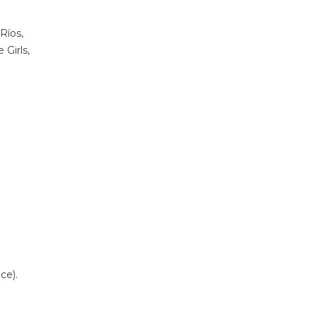
Ríos,
 Girls,
ce).