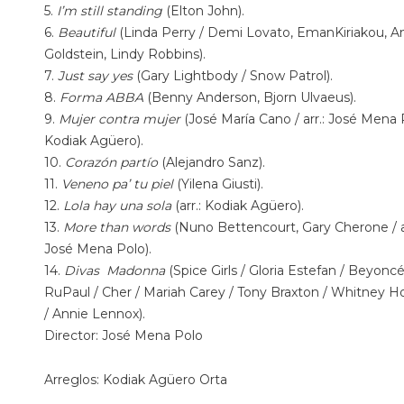
5.
I’m
still
standing
(
Elton John).
6.
Beautiful
(
Linda Perry
/ Demi Lovato,
Eman
Kiriakou
, 
Goldstein, Lindy Robbins).
7.
Just say yes
(
Gary
Lightbody
/ Snow Patrol).
8.
Forma ABBA
(
Benny Anderson,
Bjorn
Ulvaeus).
9.
Mujer contra mujer
(
José María Cano
/
arr
.: José Mena 
Kodiak Agüero).
10.
Corazón
partío
(
Alejandro Sanz).
11.
Veneno
pa
’ tu piel
(
Yilena
Giusti).
12.
Lola hay una sola
(
arr
.: Kodiak Agüero).
13.
More than words
(
Nuno
Bettencourt, Gary
Cherone
/ 
José Mena Polo).
14.
Divas
Madonna
(Spice Girls / Gloria Estefan / Beyoncé
RuPaul
/ Cher / Mariah Carey / Tony Braxton / Whitney H
/ Annie Lennox).
Director: José Mena Polo
Arreglos: Kodiak Agüero
Orta