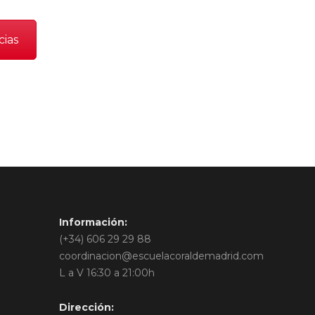
cias
Información:
(+34) 606 29 29 88
coordinacion@escuelacoraldemadrid.com
L a V 16:30 a 21:00h
Dirección: