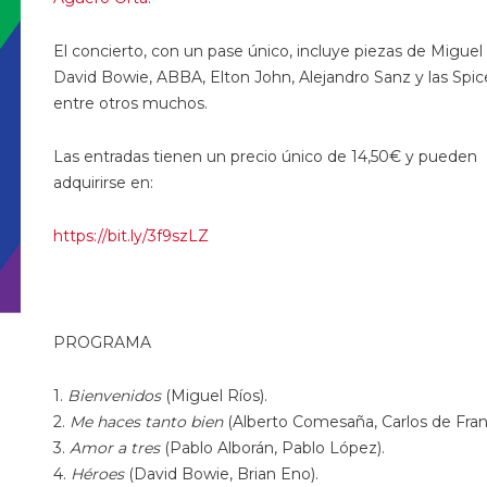
El concierto, con un pase único, incluye piezas de Miguel 
David Bowie, ABBA, Elton John, Alejandro Sanz y las Spice
entre otros muchos.
Las
entradas tienen un precio único de 14,50€ y pueden
adquirirse en:
https://bit.ly/3f9szLZ
PROGRAMA
1.
Bienvenidos
(
Miguel Ríos).
2.
Me haces tanto bien
(
Alberto
Comesaña
, Carlos de Fran
3.
Amor a tres
(
Pablo
Alborán
, Pablo López).
4.
Héroes
(
David Bowie, Brian
Eno).