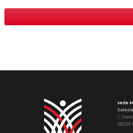
sede M
Salesi
C. Fran
28039 