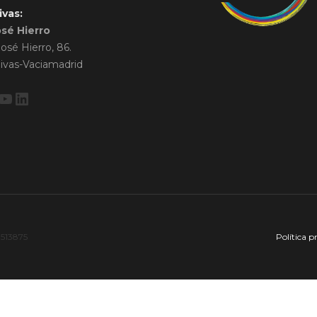
ivas:
osé Hierro
José Hierro, 86.
ivas-Vaciamadrid
ebook
stagram
YouTube
LinkedIn
7513875
Política p