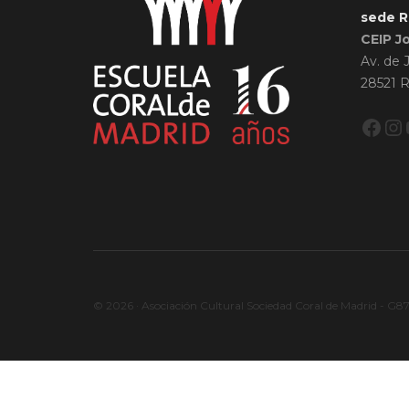
sede R
CEIP J
Av. de 
28521 R
Fac
In
© 2026 · Asociación Cultural Sociedad Coral de Madrid - G8