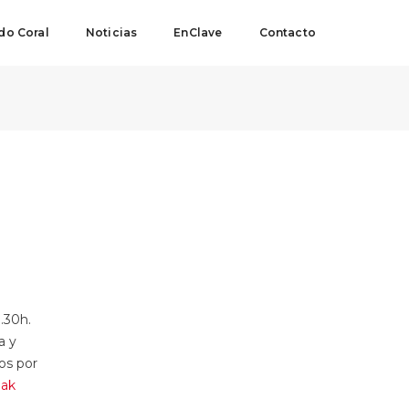
o Coral
Noticias
EnClave
Contacto
.30h.
a y
os por
iak