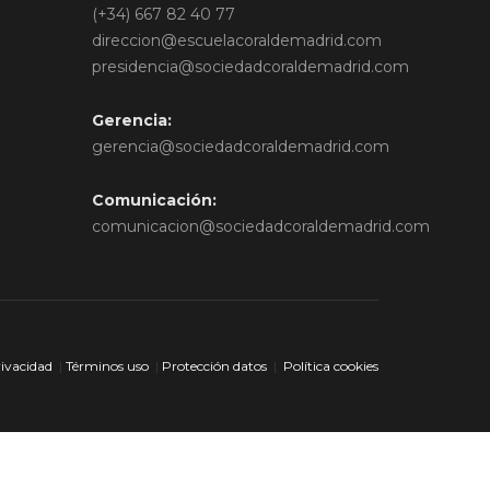
(+34) 667 82 40 77
direccion@escuelacoraldemadrid.com
presidencia@sociedadcoraldemadrid.com
Gerencia:
gerencia@sociedadcoraldemadrid.com
Comunicación:
comunicacion@sociedadcoraldemadrid.com
rivacidad
|
Términos uso
|
Protección datos
|
Política cookies