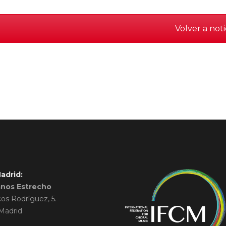
Volver a noti
adrid:
anos Estrecho
cos Rodríguez, 5.
Madrid