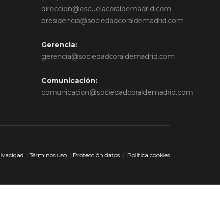
direccion@escuelacoraldemadrid.com
presidencia@sociedadcoraldemadrid.com
Gerencia:
gerencia@sociedadcoraldemadrid.com
Comunicación:
comunicacion@sociedadcoraldemadrid.com
rivacidad
|
Términos uso
|
Protección datos
|
Política cookies