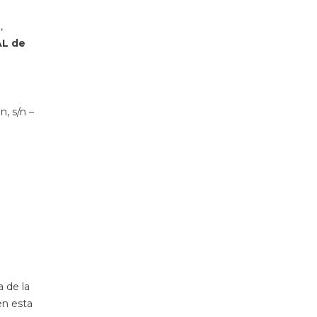
,
L de
n, s/n –
a de la
n esta