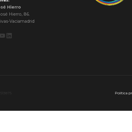
ivas:
osé Hierro
José Hierro, 86.
ivas-Vaciamadrid
ebook
stagram
YouTube
LinkedIn
7513875
Política p