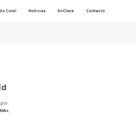
o Coral
Noticias
EnClave
Contacto
id
o por
RIA»
,