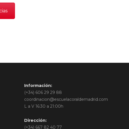
cias
Información:
(+34) 606 29 29 88
coordinacion@escuelacoraldemadrid.com
L a V 16:30 a 21:00h
Dirección:
(+34) 667 82 40 77