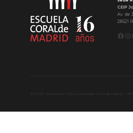
sede R
CEIP J
Av. de 
28521 R
Fac
In
© 2026 · Asociación Cultural Sociedad Coral de Madrid - G8