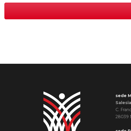
sede M
Salesi
C. Fran
28039 