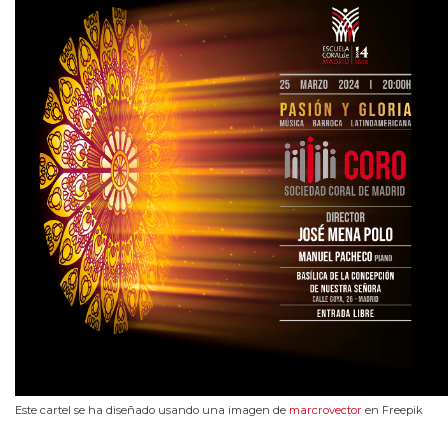
Este cartel se ha diseñado usando una imagen de
marcrovector
en Freepik