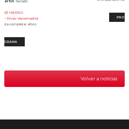
clado
O
PROGRAMA
Vaciamadrid
tar aforo
Volver a noticias