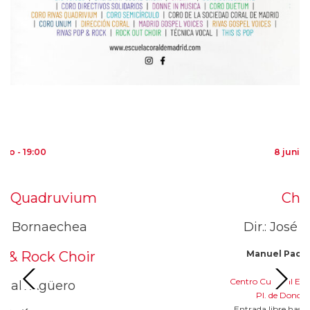
02
8 junio - 19:00
ruvium
Choir +
aechea
Dir.: José Mena Pol
k Choir
Manuel Pachecho
, teclad
Centro Cultural EDUARDO ÚR
üero
Pl. de Donoso, 5 – Madrid
Entrada libre hasta completar a